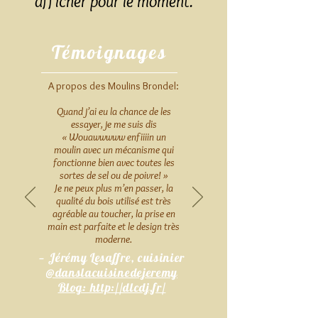
afficher pour le moment.
Témoignages
A propos des Moulins Brondel:
Quand j’ai eu la chance de les
essayer, je me suis dis
« Wouawwwww enfiiiin un
moulin avec un mécanisme qui
fonctionne bien avec toutes les
sortes de sel ou de poivre! »
Je ne peux plus m’en passer, la
qualité du bois utilisé est très
agréable au toucher, la prise en
main est parfaite et le design très
moderne.
— Jérémy Lesaffre, cuisinier
@danslacuisinedejeremy
Blog: http://dlcdj.fr/