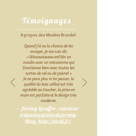
Témoignages
A propos des Moulins Brondel:
Quand j’ai eu la chance de les
essayer, je me suis dis
« Wouawwwww enfiiiin un
moulin avec un mécanisme qui
fonctionne bien avec toutes les
sortes de sel ou de poivre! »
Je ne peux plus m’en passer, la
qualité du bois utilisé est très
agréable au toucher, la prise en
main est parfaite et le design très
moderne.
— Jérémy Lesaffre, cuisinier
@danslacuisinedejeremy
Blog: http://dlcdj.fr/