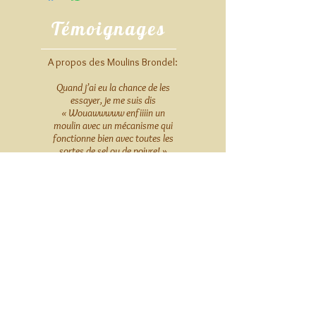
Témoignages
A propos des Moulins Brondel:
Quand j’ai eu la chance de les
essayer, je me suis dis
« Wouawwwww enfiiiin un
moulin avec un mécanisme qui
fonctionne bien avec toutes les
sortes de sel ou de poivre! »
Je ne peux plus m’en passer, la
qualité du bois utilisé est très
agréable au toucher, la prise en
main est parfaite et le design très
moderne.
— Jérémy Lesaffre, cuisinier
@danslacuisinedejeremy
Blog: http://dlcdj.fr/