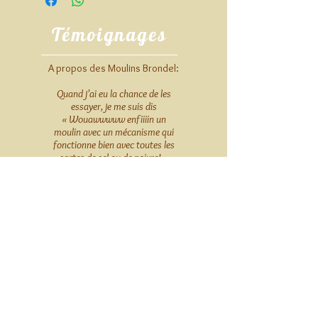
Témoignages
A propos des Moulins Brondel:
Quand j’ai eu la chance de les
essayer, je me suis dis
« Wouawwwww enfiiiin un
moulin avec un mécanisme qui
fonctionne bien avec toutes les
sortes de sel ou de poivre! »
Je ne peux plus m’en passer, la
qualité du bois utilisé est très
agréable au toucher, la prise en
main est parfaite et le design très
moderne.
— Jérémy Lesaffre, cuisinier
@danslacuisinedejeremy
Blog: http://dlcdj.fr/