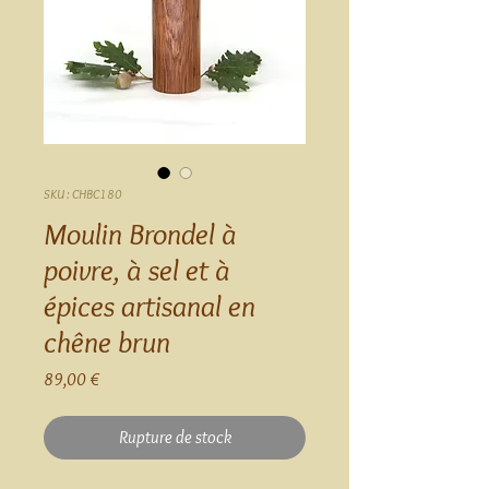
SKU : CHBC180
Moulin Brondel à
poivre, à sel et à
épices artisanal en
chêne brun
Prix
89,00 €
Rupture de stock